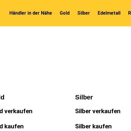
Händler in der Nähe
Gold
Silber
Edelmetall
R
ld
Silber
d verkaufen
Silber verkaufen
d kaufen
Silber kaufen