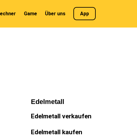
echner
Game
Über uns
App
Edelmetall
Edelmetall verkaufen
Edelmetall kaufen